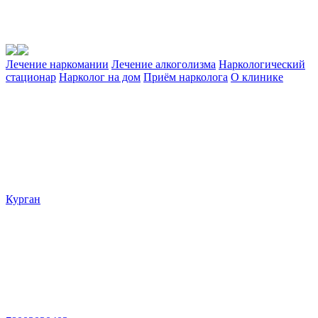
Лечение наркомании
Лечение алкоголизма
Наркологический
стационар
Нарколог на дом
Приём нарколога
О клинике
Курган