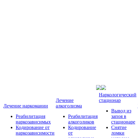
Наркологический
Лечение
стационар
Лечение наркомании
алкоголизма
Вывод из
Реабилитация
Реабилитация
запоя в
наркозависимых
алкоголиков
стационаре
Кодирование от
Кодирование
Снятие
наркозависимости
от
ломки