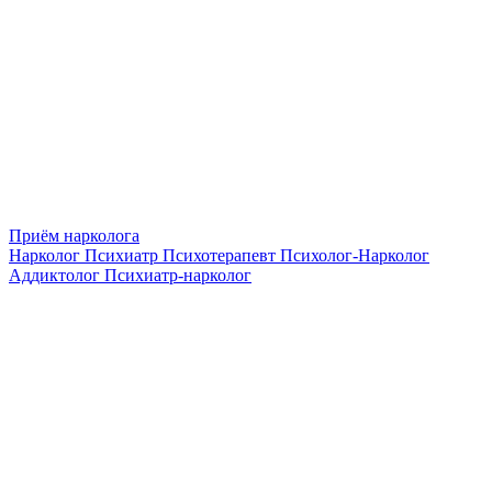
Приём нарколога
Нарколог
Психиатр
Психотерапевт
Психолог-Нарколог
Аддиктолог
Психиатр-нарколог