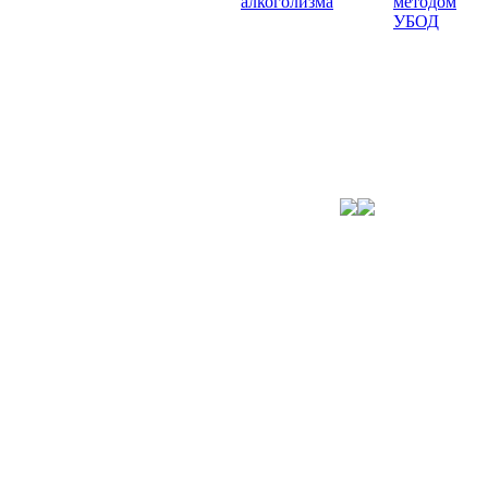
алкоголизма
методом
УБОД