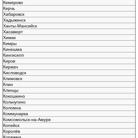
Кемерово
Керчь
Хабаровск
Хадыженск
Ханты-Мансийск
Хасавюрт
Химки
Кимры
Кинешма
Кингисепп
Киров
Киржач
Кисловодск
Климовск
Клин
Клинцы
Кокошкино
Кольчугино
Коломна
Коммунарка
Комсомольск-на-Амуре
Копейск
Королёв
Коряжма