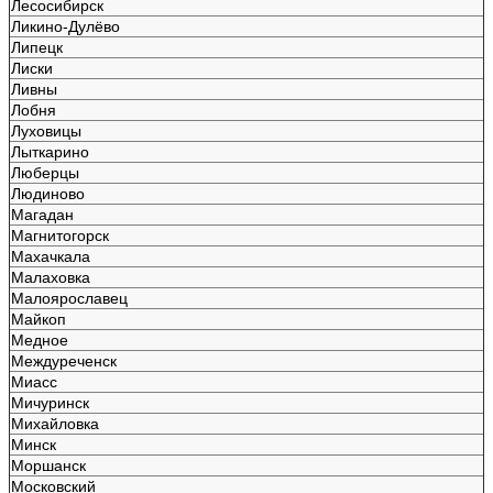
Лесосибирск
Ликино-Дулёво
Липецк
Лиски
Ливны
Лобня
Луховицы
Лыткарино
Люберцы
Людиново
Магадан
Магнитогорск
Махачкала
Малаховка
Малоярославец
Майкоп
Медное
Междуреченск
Миасс
Мичуринск
Михайловка
Минск
Моршанск
Московский