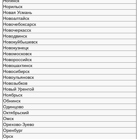
Ногинск
Норильск
Новая Усмань
Новоалтайск
Новочебоксарск
Новочеркасск
Новодвинск
Новокуйбышевск
Новокузнецк
Новомосковск
Новороссийск
Новошахтинск
Новосибирск
Новоульяновск
Новозыбков
Новый Уренгой
Ноябрьск
Обнинск
Одинцово
Октябрьский
Омск
Орехово-Зуево
Оренбург
Орск