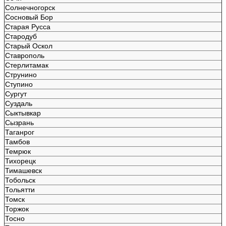
Солнечногорск
Сосновый Бор
Старая Русса
Стародуб
Старый Оскол
Ставрополь
Стерлитамак
Струнино
Ступино
Сургут
Суздаль
Сыктывкар
Сызрань
Таганрог
Тамбов
Темрюк
Тихорецк
Тимашевск
Тобольск
Тольятти
Томск
Торжок
Тосно