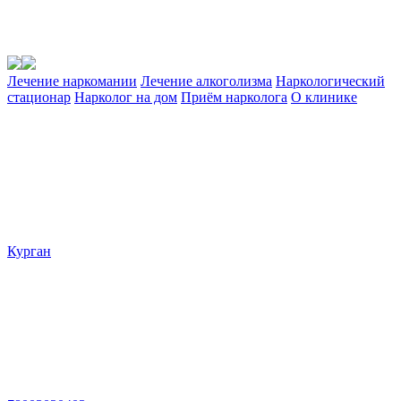
Лечение наркомании
Лечение алкоголизма
Наркологический
стационар
Нарколог на дом
Приём нарколога
О клинике
Курган