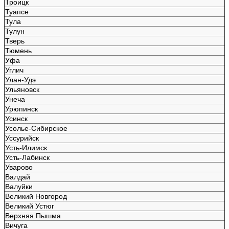
Троицк
Туапсе
Тула
Тулун
Тверь
Тюмень
Уфа
Углич
Улан-Удэ
Ульяновск
Унеча
Урюпинск
Усинск
Усолье-Сибирское
Уссурийск
Усть-Илимск
Усть-Лабинск
Уварово
Валдай
Валуйки
Великий Новгород
Великий Устюг
Верхняя Пышма
Вичуга