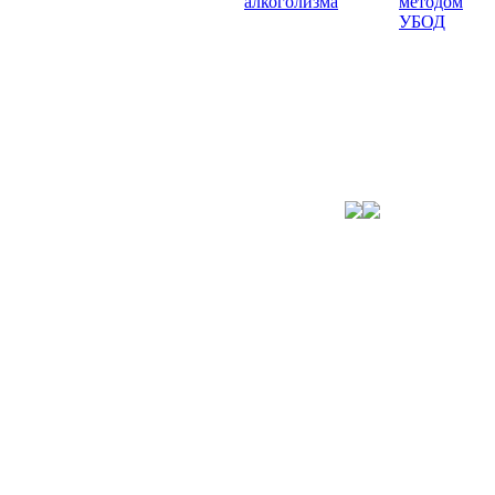
алкоголизма
методом
УБОД