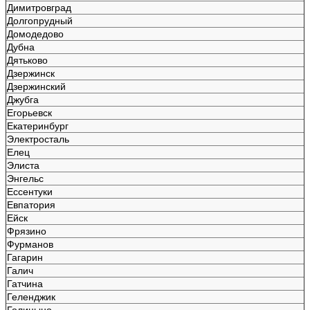
Димитровград
Долгопрудный
Домодедово
Дубна
Дятьково
Дзержинск
Дзержинский
Джубга
Егорьевск
Екатеринбург
Электросталь
Елец
Элиста
Энгельс
Ессентуки
Евпатория
Ейск
Фрязино
Фурманов
Гагарин
Галич
Гатчина
Геленджик
Голицыно