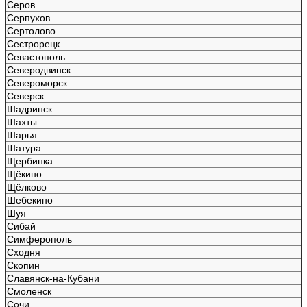
Серов
Серпухов
Сертолово
Сестрорецк
Севастополь
Северодвинск
Североморск
Северск
Шадринск
Шахты
Шарья
Шатура
Щербинка
Щёкино
Щёлково
Шебекино
Шуя
Сибай
Симферополь
Сходня
Скопин
Славянск-на-Кубани
Смоленск
Сочи