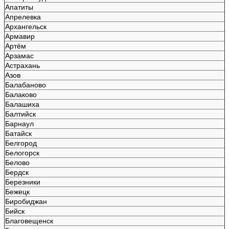
Апатиты
Апрелевка
Архангельск
Армавир
Артём
Арзамас
Астрахань
Азов
Балабаново
Балаково
Балашиха
Балтийск
Барнаул
Батайск
Белгород
Белогорск
Белово
Бердск
Березники
Бежецк
Биробиджан
Бийск
Благовещенск