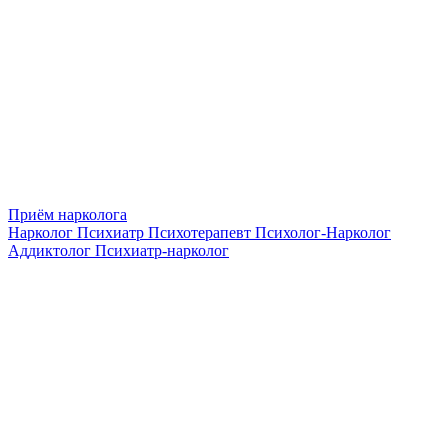
Приём нарколога
Нарколог
Психиатр
Психотерапевт
Психолог-Нарколог
Аддиктолог
Психиатр-нарколог