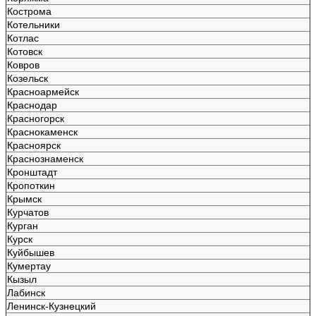
Кострома
Котельники
Котлас
Котовск
Ковров
Козельск
Красноармейск
Краснодар
Красногорск
Краснокаменск
Красноярск
Краснознаменск
Кронштадт
Кропоткин
Крымск
Курчатов
Курган
Курск
Куйбышев
Кумертау
Кызыл
Лабинск
Ленинск-Кузнецкий