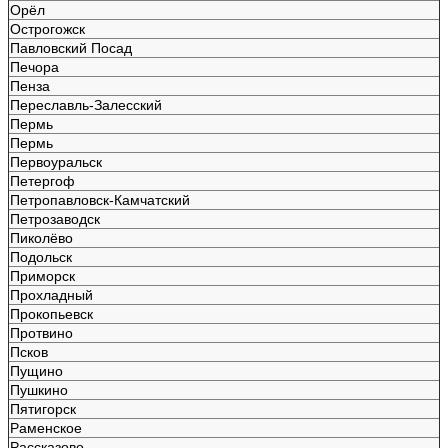
Орёл
Острогожск
Павловский Посад
Печора
Пенза
Переславль-Залесский
Пермь
Пермь
Первоуральск
Петергоф
Петропавловск-Камчатский
Петрозаводск
Пиколёво
Подольск
Приморск
Прохладный
Прокопьевск
Протвино
Псков
Пущино
Пушкино
Пятигорск
Раменское
Рассказово