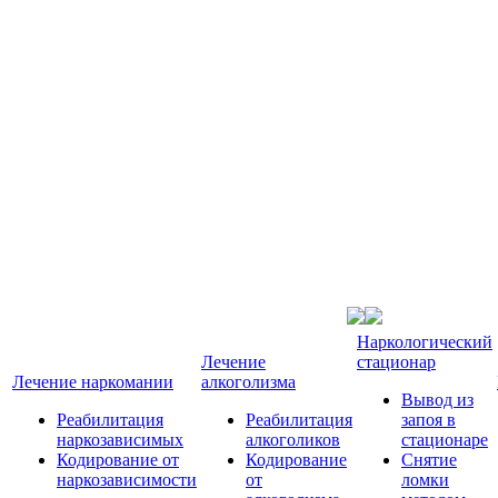
Наркологический
Лечение
стационар
Лечение наркомании
алкоголизма
Вывод из
Реабилитация
Реабилитация
запоя в
наркозависимых
алкоголиков
стационаре
Кодирование от
Кодирование
Снятие
наркозависимости
от
ломки