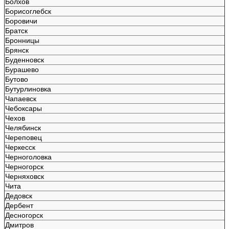
Болхов
Борисоглебск
Боровичи
Братск
Бронницы
Брянск
Буденновск
Бурашево
Бутово
Бутурлиновка
Чапаевск
Чебоксары
Чехов
Челябинск
Череповец
Черкесск
Черноголовка
Черногорск
Черняховск
Чита
Дедовск
Дербент
Десногорск
Дмитров